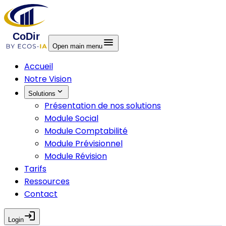
menu
Open main menu
Accueil
Notre Vision
expand_more
Solutions
Présentation de nos solutions
Module Social
Module Comptabilité
Module Prévisionnel
Module Révision
Tarifs
Ressources
Contact
login
Login